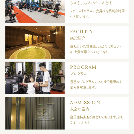
ちゃやまちフィットネスとは
ファーストクラスの会員様を格別な時間
へと誘います。
FACILITY
施設紹介
落ち着いた雰囲気、万全のセキュリテ
ィ、上質が際立つおもてなし。
PROGRAM
プログラム
豊富なプログラムであらゆる健康のお
悩みを解決します。
ADMISSION
入会の案内
会員様特典もご用意しております。詳し
くはこちらから。