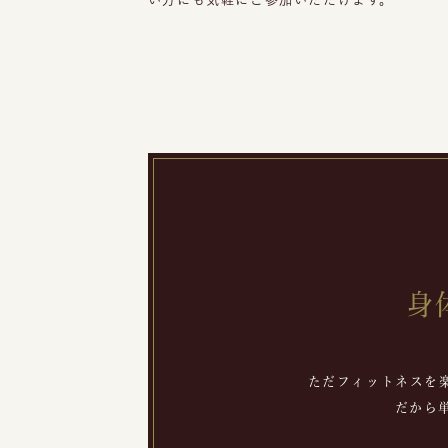
身
ただフィットネスを
だから